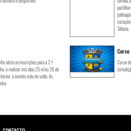
l técnico e desportivo.
família,
partilha
patinag
corações
Tatiana.
Curso 
ho abriu as inscrições para a 2.ª
Curso de
o, a realizar nos dias 25 e/ou 26 de
Jurisdiç
terior, o evento esta de volta. As
unho.
CONTACTO