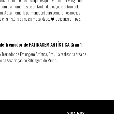
 amigos, clube e a todos aqueles que tiveram o privilégio de
r com ela momentos de amizade, dedicação e paixão pela
em. A sua memória permanecerá para sempre nos nossos
 e na história da nossa modalidade. 🖤 Descansa em paz,
de Treinador de PATINAGEM ARTÍSTICA Grau 1
 Treinador de Patinagem Artística, Grau 1 a realizar na área de
ão da Associação de Patinagem do Minho.
SIGA-NOS