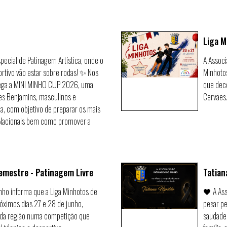
Liga M
pecial de Patinagem Artística, onde o
A Associ
portivo vão estar sobre rodas! ✨ Nos
Minhotos
hega a MINI MINHO CUP 2026, uma
que deco
es Benjamins, masculinos e
Cervães
ça, com objetivo de preparar os mais
 e Nacionais bem como promover a
emestre - Patinagem Livre
Tatian
nho informa que a Liga Minhotos de
🖤 A As
óximos dias 27 e 28 de junho,
pesar pe
s da região numa competição que
saudade