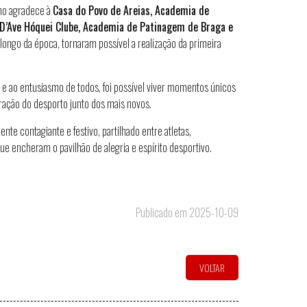
ho
agradece à
Casa do Povo de Areias
,
Academia de
D’Ave Hóquei Clube
,
Academia de Patinagem de Braga
e
 longo da época, tornaram possível a realização da
primeira
 e ao entusiasmo de todos, foi possível viver momentos únicos
ração do desporto junto dos mais novos.
ente contagiante e festivo
, partilhado entre atletas,
 que encheram o pavilhão de alegria e espírito desportivo.
Publicado em 2025-10-09
VOLTAR