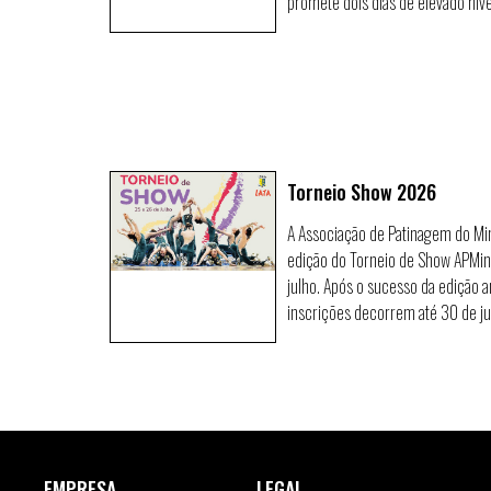
promete dois dias de elevado níve
Torneio Show 2026
A Associação de Patinagem do Min
edição do Torneio de Show APMinh
julho. Após o sucesso da edição an
inscrições decorrem até 30 de j
EMPRESA
LEGAL