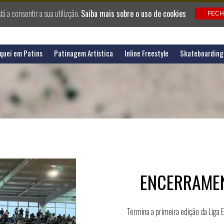
stá a consentir a sua utilizção.
Saiba mais sobre o uso de cookies
quei em Patins
Patinagem Artística
Inline Freestyle
Skateboarding
ENCERRAMEN
Termina a primeira edição da Liga