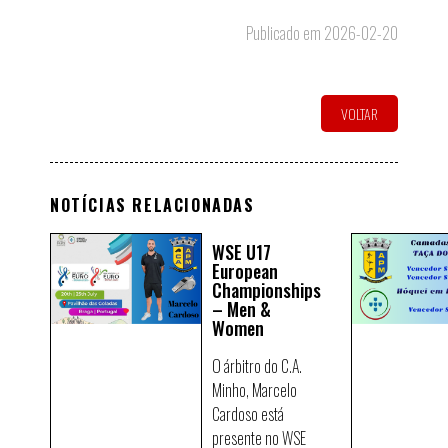
Publicado em 2026-02-20
VOLTAR
NOTÍCIAS RELACIONADAS
WSE U17
European
Championships
– Men &
Women
O árbitro do C.A.
Minho, Marcelo
Cardoso está
presente no WSE