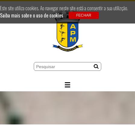
Este site utiliza cookies. Ao navegar neste site está a consentir a sua utilizção.
Saiba mais sobre o uso de cookies