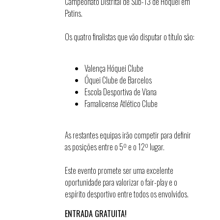
Campeonato Distrital de Sub-13 de Hóquei em
Patins.
Os quatro finalistas que vão disputar o título são:
Valença Hóquei Clube
Óquei Clube de Barcelos
Escola Desportiva de Viana
Famalicense Atlético Clube
As restantes equipas irão competir para definir
as posições entre o 5º e o 12º lugar.
Este evento promete ser uma excelente
oportunidade para valorizar o fair-play e o
espírito desportivo entre todos os envolvidos.
ENTRADA GRATUITA!