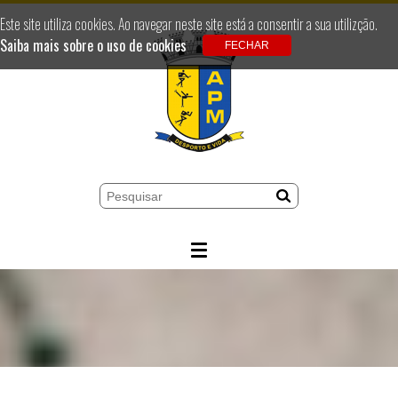
Este site utiliza cookies. Ao navegar neste site está a consentir a sua utilizção.
Saiba mais sobre o uso de cookies