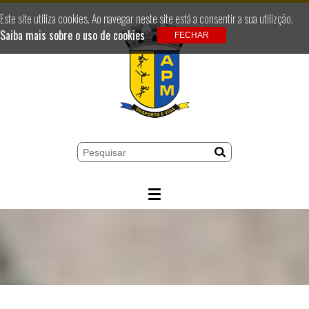
Este site utiliza cookies. Ao navegar neste site está a consentir a sua utilizção.
Saiba mais sobre o uso de cookies