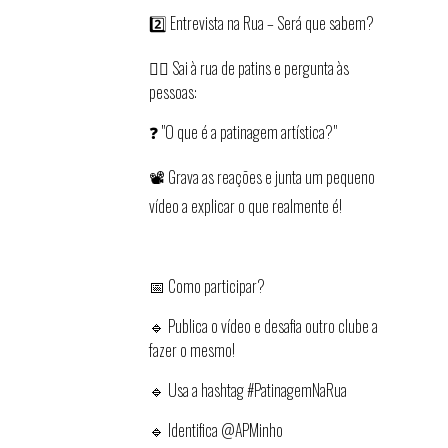
2️⃣ Entrevista na Rua – Será que sabem?
🚶‍♂️ Sai à rua de patins e pergunta às
pessoas:
❓ "O que é a patinagem artística?"
📽️ Grava as reações e junta um pequeno
vídeo a explicar o que realmente é!
📅 Como participar?
🔹 Publica o vídeo e desafia outro clube a
fazer o mesmo!
🔹 Usa a hashtag #PatinagemNaRua
🔹 Identifica @APMinho