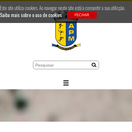
Este site utiliza cookies. Ao navegar neste site está a consentir a sua utilizção.
Saiba mais sobre o uso de cookies