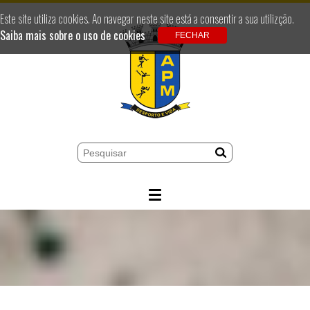
Este site utiliza cookies. Ao navegar neste site está a consentir a sua utilizção.
Saiba mais sobre o uso de cookies